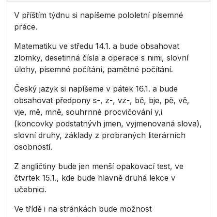
V příštím týdnu si napíšeme pololetní písemné
práce.
Matematiku ve středu 14.1. a bude obsahovat
zlomky, desetinná čísla a operace s nimi, slovní
úlohy, písemné počítání, pamětné počítání.
Český jazyk si napíšeme v pátek 16.1. a bude
obsahovat předpony s-, z-, vz-, bě, bje, pě, vě,
vje, mě, mně, souhrnné procvičování y,i
(koncovky podstatnývh jmen, vyjmenovaná slova),
slovní druhy, základy z probraných literárních
osobností.
Z angličtiny bude jen menší opakovací test, ve
čtvrtek 15.1., kde bude hlavně druhá lekce v
učebnici.
Ve třídě i na stránkách bude možnost