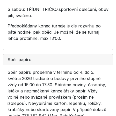
S sebou: TŘÍDNÍ TRIČKO,sportovní oblečení, obuv
pití, svačinu.
Předpokládaný konec turnaje je dle rozvrhu po
páté hodině, pak oběd. Je možné, že se turnaj
lehce protáhne, max 13:00.
Sběr papíru
Sběr papíru proběhne v termínu od 4. do 5.
května 2026 tradičně u budovy prvního stupně
vždy od 15:00 do 17:30. Sbíráme noviny, časopisy,
letáky a nezmačkaný kancelářský papír. Vždy
volně nebo svázané provázkem (prosím ne
izolepou). Nevybíráme karton, lepenku, roličky,
krabičky nebo skartovaný papír. V případě dotazů
volejte 775 382 942 (Mgr. Petr Kučera).