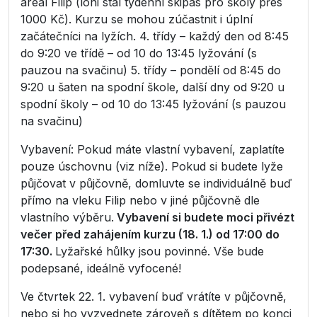
areál Filip (loni stál týdenní skipas pro školy přes
1000 Kč). Kurzu se mohou zúčastnit i úplní
začátečníci na lyžích. 4. třídy – každý den od 8:45
do 9:20 ve třídě – od 10 do 13:45 lyžování (s
pauzou na svačinu) 5. třídy – pondělí od 8:45 do
9:20 u šaten na spodní škole, další dny od 9:20 u
spodní školy – od 10 do 13:45 lyžování (s pauzou
na svačinu)
Vybavení: Pokud máte vlastní vybavení, zaplatíte
pouze úschovnu (viz níže). Pokud si budete lyže
půjčovat v půjčovně, domluvte se individuálně buď
přímo na vleku Filip nebo v jiné půjčovně dle
vlastního výběru.
Vybavení si budete moci přivézt
večer před zahájením kurzu (18. 1.) od 17:00 do
17:30.
Lyžařské hůlky jsou povinné. Vše bude
podepsané, ideálně vyfocené!
Ve čtvrtek 22. 1. vybavení buď vrátíte v půjčovně,
nebo si ho vyzvednete zároveň s dítětem po konci