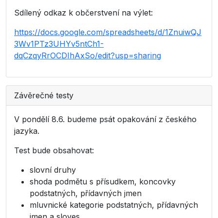
Sdílený odkaz k občerstvení na výlet:
https://docs.google.com/spreadsheets/d/1ZnuiwQJ
3Wv1PTz3UHYv5ntCh1-
dqCzqyRrOCDIhAxSo/edit?usp=sharing
Závěrečné testy
V pondělí 8.6. budeme psát opakování z českého
jazyka.
Test bude obsahovat:
slovní druhy
shoda podmětu s přísudkem, koncovky
podstatných, přídavných jmen
mluvnické kategorie podstatných, přídavných
jmen a sloves