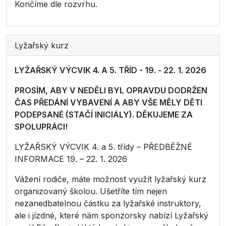
Končíme dle rozvrhu.
Lyžařský kurz
LYŽAŘSKÝ VÝCVIK 4. A 5. TŘÍD - 19. - 22. 1. 2026
PROSÍM, ABY V NEDĚLI BYL OPRAVDU DODRŽEN
ČAS PŘEDÁNÍ VYBAVENÍ A ABY VŠE MĚLY DĚTI
PODEPSANÉ (STAČÍ INICIÁLY). DĚKUJEME ZA
SPOLUPRÁCI!
LYŽAŘSKÝ VÝCVIK 4. a 5. třídy – PŘEDBĚŽNÉ
INFORMACE 19. – 22. 1. 2026
Vážení rodiče, máte možnost využít lyžařský kurz
organizovaný školou. Ušetříte tím nejen
nezanedbatelnou částku za lyžařské instruktory,
ale i jízdné, které nám sponzorsky nabízí Lyžařský